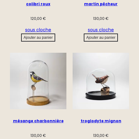
colibri roux
martin pêcheur
120,00
€
130,00
€
sous cloche
sous cloche
Ajouter au panier
Ajouter au panier
mésange charbonnière
troglodyte mignon
130,00
€
130,00
€