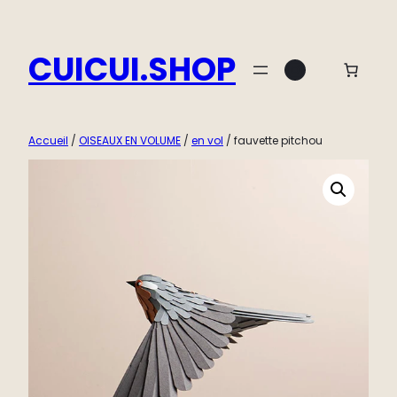
Aller
au
CUICUI.SHOP
Instagram
contenu
Accueil
/
OISEAUX EN VOLUME
/
en vol
/ fauvette pitchou