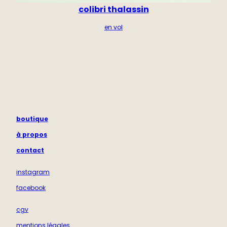
colibri thalassin
en vol
boutique
à propos
contact
instagram
facebook
cgv
mentions légales