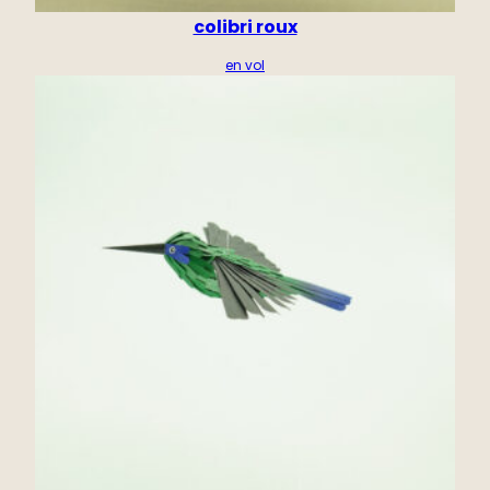
colibri roux
en vol