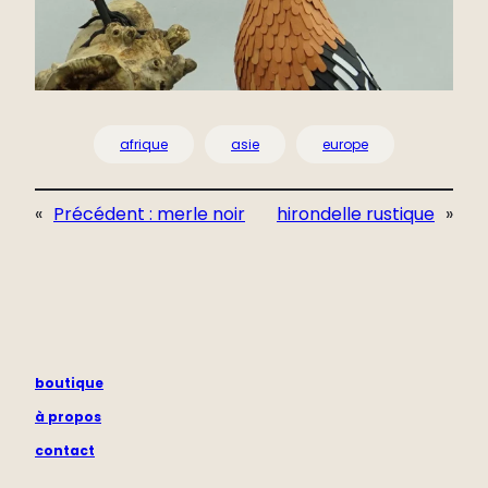
afrique
asie
europe
«
Précédent :
merle noir
hirondelle rustique
»
boutique
à propos
contact