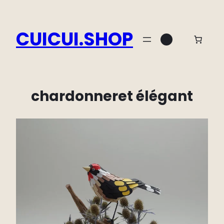
Aller
au
CUICUI.SHOP
Instagram
contenu
chardonneret élégant