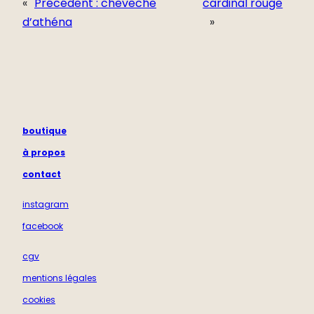
«
Précédent :
chevêche
cardinal rouge
d’athéna
»
boutique
à propos
contact
instagram
facebook
cgv
mentions légales
cookies